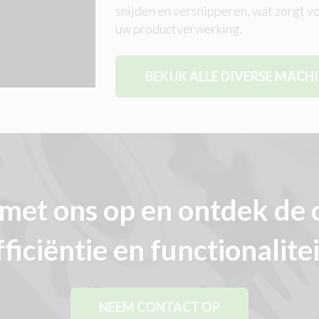
snijden en versnipperen, wat zorgt v
uw productverwerking.
BEKIJK ALLE DIVERSE MACH
met ons op en ontdek de 
fficiëntie en functionalitei
NEEM CONTACT OP