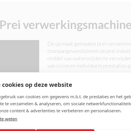
Prei verwerkingsmachin
De op maat gemaakte prei verwerking
toonaangevend binnen de prei industr
middel van watersnijden te verwijder
van vision en individuele prestaties 
Door het gebruik van hoogwaardige m
 cookies op deze website
gegarandeerd. Mocht er toch een sto
magazijn met onderdelen om stilstan
ebruik van cookies om gegevens m.b.t. de prestaties en het geb
te te verzamelen & analyseren, om sociale netwerkfunctionaliteit
onze content & advertenties te verbeteren en personaliseren.
BEKIJK ALLE PREI VERWER
te weten