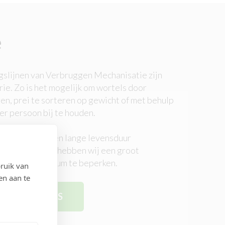
e
slijnen van Verbruggen Mechanisatie zijn
ie. Zo is het mogelijk om wortels door
en, prei te sorteren op gewicht of met behulp
per persoon bij te houden.
aterialen is een lange levensduur
ring optreden, hebben wij een groot
d tot een minimum te beperken.
ruik van
en aan te
KINGSMACHINES