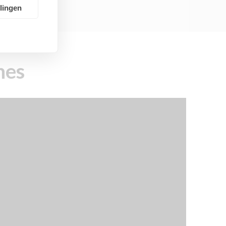
llingen
nes