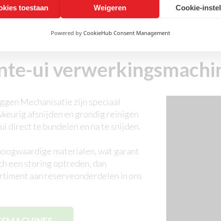
okies toestaan
Weigeren
Cookie-inste
Powered by
CookieHub Consent Management
nte-ui verwerkingsmachi
ggen Mechanisatie zijn speciaal
eurig afsnijden en grondig reinigen
ui direct te bundelen en na te snijden.
hoogwaardige materialen, wat garant
ch een storing optreden, dan
ortiment aan reserveonderdelen in ons