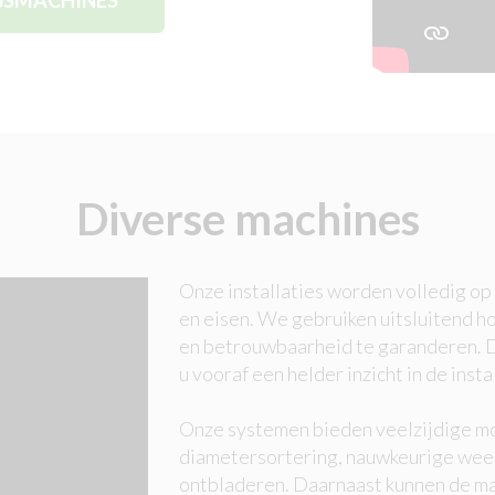
NGSMACHINES
Diverse machines
Onze installaties worden volledig o
en eisen. We gebruiken uitsluitend
en betrouwbaarheid te garanderen. D
u vooraf een helder inzicht in de inst
Onze systemen bieden veelzijdige mo
diametersortering, nauwkeurige we
ontbladeren. Daarnaast kunnen de ma