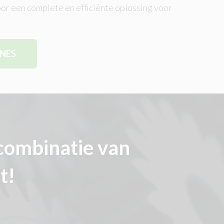
oor een complete en efficiënte oplossing voor
INES
combinatie van
t!